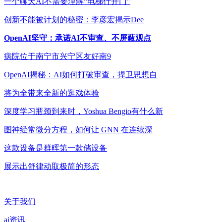
一个聊天AI不需要理解“电梯什开门”
创新不能被计划的秘密：李彦宏揭示Dee
OpenAI坚守：承诺AI不审查、不屏蔽观点
病院位于南宁市兴宁区友好南9
OpenAI揭秘：AI如何打破审查，捍卫思想自
将为全带来全新的逛戏体验
深度学习瓶颈到来时，Yoshua Bengio有什么新
图神经常微分方程，如何让 GNN 在连续深
这款设备是群晖第一款储设备
展示出舒律动取极简的形态
关于我们
ai资讯