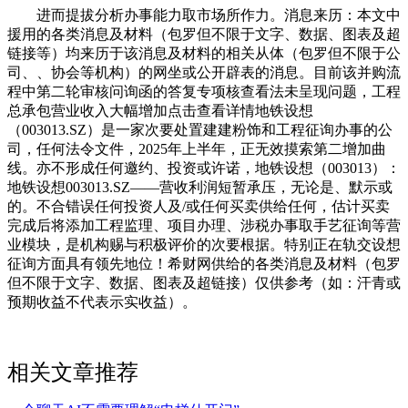
进而提拔分析办事能力取市场所作力。消息来历：本文中
援用的各类消息及材料（包罗但不限于文字、数据、图表及超
链接等）均来历于该消息及材料的相关从体（包罗但不限于公
司、、协会等机构）的网坐或公开辟表的消息。目前该并购流
程中第二轮审核问询函的答复专项核查看法未呈现问题，工程
总承包营业收入大幅增加点击查看详情地铁设想
（003013.SZ）是一家次要处置建建粉饰和工程征询办事的公
司，任何法令文件，2025年上半年，正无效摸索第二增加曲
线。亦不形成任何邀约、投资或许诺，地铁设想（003013）：
地铁设想003013.SZ——营收利润短暂承压，无论是、默示或
的。不合错误任何投资人及/或任何买卖供给任何，估计买卖
完成后将添加工程监理、项目办理、涉税办事取手艺征询等营
业模块，是机构赐与积极评价的次要根据。特别正在轨交设想
征询方面具有领先地位！希财网供给的各类消息及材料（包罗
但不限于文字、数据、图表及超链接）仅供参考（如：汗青或
预期收益不代表示实收益）。
相关文章推荐