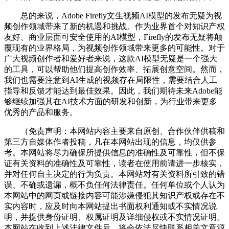
总的来说，Adobe Firefly文生视频AI模型的发布无疑为视
频创作领域带来了新的机遇和挑战。作为业界首个对知识产权
友好、商业层面可安全使用的AI模型，Firefly的发布无疑将颠
覆现有的业界格局，为视频创作领域带来更多的可能性。对于
广大视频创作者和爱好者来说，这款AI模型无疑是一个强大
的工具，可以帮助他们提高创作效率、拓展创意空间。然而，
我们也需要注意到AI生成的视频存在局限性，需要结合人工
指导和反馈才能达到最佳效果。因此，我们期待未来Adobe能
够继续加强其在AI技术方面的研发和创新，为行业带来更多
优秀的产品和服务。
（免责声明：本网站内容主要来自原创、合作伙伴供稿和
第三方自媒体作者投稿，凡在本网站出现的信息，均仅供参
考。本网站将尽力确保所提供信息的准确性及可靠性，但不保
证有关资料的准确性及可靠性，读者在使用前请进一步核实，
并对任何自主决定的行为负责。本网站对有关资料所引致的错
误、不确或遗漏，概不负任何法律责任。任何单位或个人认为
本网站中的网页或链接内容可能涉嫌侵犯其知识产权或存在不
实内容时，应及时向本网站提出书面权利通知或不实情况说
明，并提供身份证明、权属证明及详细侵权或不实情况证明。
本网站在收到上述法律文件后，将会依法尽快联系相关文章源