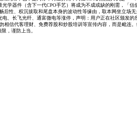
量光学器件（含下一代CPO手艺）将成为不成或缺的刚需，「估
畅后性、权沉拔取和尾盘本身的波动性等缘由，取本网坐立场无
电、长飞光纤、通富微电等涨停，声明：用户正在社区颁发的所有消
办理》请勿相信代客理财、免费荐股和炒股培训等宣传内容，而是毗
极限，谨防上当。