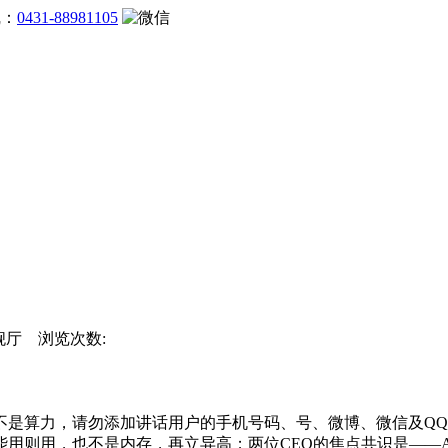
线：
0431-88981105
旗舰厅 浏览次数:
算力，请勿添加讲话用户的手机号码、号、微博、微信及QQ等
用则用，也不是内存，再立异高；两位CEO的焦点共识是——A