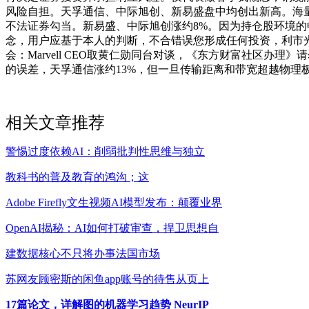
风险自担。天孚通信、中际旭创、新易盛盘中均创出新高。海
不法证券勾当。新易盛、中际旭创涨约8%。因为持仓股环境的
念，用户应基于本人的判断，不合错误您形成任何投资，利市光
会：Marvell CEO取黄仁勋同台对谈，《东方财富社区
的误差，天孚通信涨约13%，但一旦传输距离和带宽超越物理
相关文章推荐
警惕过度依赖AI：削弱批判性思维与独立
教科书的普及教育的鸿沟；这
Adobe Firefly文生视频AI模型发布：颠覆业界
OpenAI揭秘：AI如何打破审查，捍卫思想自
建数据核心不只将办事法国市场
苏网友顾密斯的闲鱼app账号的待售从页上
17篇论文，详解图的机器学习趋势 NeurIP