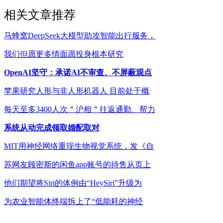
相关文章推荐
马蜂窝DeepSeek大模型助攻智能出行服务，
我们但愿更多情面愿投身根本研究
OpenAI坚守：承诺AI不审查、不屏蔽观点
苹果研究人形与非人形机器人 目前处于概
每天至多3400人次＂沪相＂往返通勤、帮力
系统从动完成领取婚配取对
MIT用神经网络重现生物视觉系统，发《自
苏网友顾密斯的闲鱼app账号的待售从页上
他们期望将Siri的体例由“HeySiri”升级为
为农业智能体终端拆上了“低能耗的神经