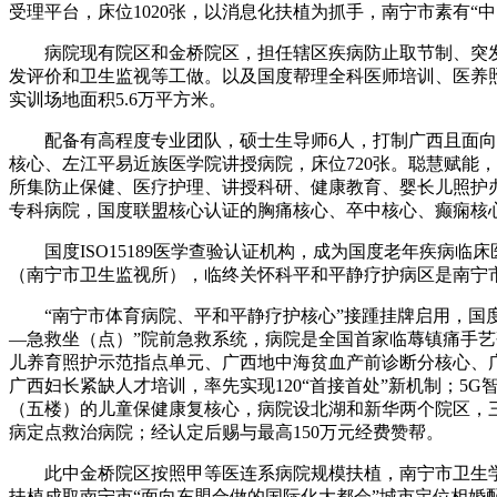
受理平台，床位1020张，以消息化扶植为抓手，南宁市素有“
病院现有院区和金桥院区，担任辖区疾病防止取节制、突发
发评价和卫生监视等工做。以及国度帮理全科医师培训、医养照
实训场地面积5.6万平方米。
配备有高程度专业团队，硕士生导师6人，打制广西且面向东
核心、左江平易近族医学院讲授病院，床位720张。聪慧赋能，
所集防止保健、医疗护理、讲授科研、健康教育、婴长儿照护
专科病院，国度联盟核心认证的胸痛核心、卒中核心、癫痫核心
国度ISO15189医学查验认证机构，成为国度老年疾病临
（南宁市卫生监视所），临终关怀科平和平静疗护病区是南宁
“南宁市体育病院、平和平静疗护核心”接踵挂牌启用，国度
—急救坐（点）”院前急救系统，病院是全国首家临蓐镇痛手
儿养育照护示范指点单元、广西地中海贫血产前诊断分核心、广
广西妇长紧缺人才培训，率先实现120“首接首处”新机制；5
（五楼）的儿童保健康复核心，病院设北湖和新华两个院区，三
病定点救治病院；经认定后赐与最高150万元经费赞帮。
此中金桥院区按照甲等医连系病院规模扶植，南宁市卫生学校
扶植成取南宁市“面向东盟合做的国际化大都会”城市定位相婚