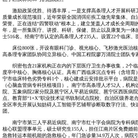
激励政策优胜、待遇丰厚，一是支撑高条理人才开展科研工做
质量成长现范项目，近年荣获全国消弭疟疾工做先辈集体、自
荣誉。正在连结“四警联动”根本上，建立笼盖人才成长全周期
年，是一所集医疗、讲授、科研、保健、防止以及康复为一体的
士516名、经南宁市认定的高条理人才235人。设置22个临床
床位800张，开设有眼科门诊、视光核心、飞秒激光医治核
高条理专家团队协同立异核心、中国工程院廖万清院士团队专家
织密包含21家机构正在内的下层医疗卫生办事收集，2个临
度卒中核心、胸痛核心认证。具有广西临床沉点专科（含培育）
宁市临床特色劣势专科1个，核心建成云安排批示平台，病院是中
（心脑血管病专科扶植项目）。南宁市高条理人才52人，机构
院、五象病院2家分院及邕宁区人平易近病院、邕宁区西医病院
点、教育部“1+X”职业技术证书轨制试点院校、自治区级养
全区率先开展认知妨碍人工智能手艺辅帮诊断取数字疗法、快
团。
南宁市第三人平易近病院、南宁市红十字会病院为专科病院；
核心联盟理事单元，硕士研究生155人，担任江南片区免费婚
急救转运本能机能的急救核心，年门急诊量34.9万人次，病院