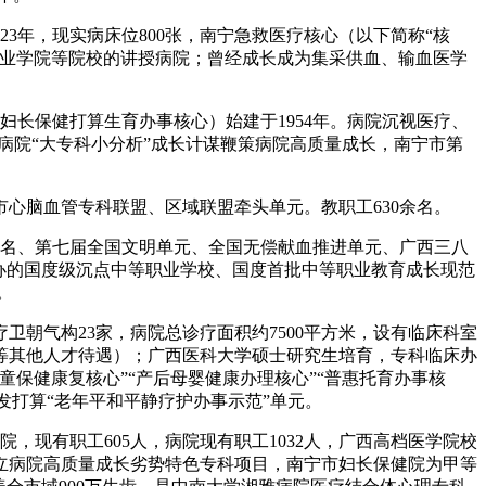
3年，现实病床位800张，南宁急救医疗核心（以下简称“核
职业学院等院校的讲授病院；曾经成长成为集采供血、输血医学
长保健打算生育办事核心）始建于1954年。病院沉视医疗、
病院“大专科小分析”成长计谋鞭策病院高质量成长，南宁市第
心脑血管专科联盟、区域联盟牵头单元。教职工630余名。
提名、第七届全国文明单元、全国无偿献血推进单元、广西三八
办的国度级沉点中等职业学校、国度首批中等职业教育成长现范
。
朝气构23家，病院总诊疗面积约7500平方米，设有临床科室
费等其他人才待遇）；广西医科大学硕士研究生培育，专科临床办
保健康复核心”“产后母婴健康办理核心”“普惠托育办事核
发打算“老年平和平静疗护办事示范”单元。
现有职工605人，病院现有职工1032人，广西高档医学院校
立病院高质量成长劣势特色专科项目，南宁市妇长保健院为甲等