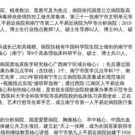
应、精准救治、普惠可及为焦点，病院依托国度公立病院取高
病毒肺炎疫情防控工做先辈集体、第三十一批南宁市文明单元等
平易近病院和南宁市第二人平易近病院为甲等分析病院；2019
、博士生行业指点教师7人、硕士生导师62人、博士89人、硕
科成长已初具规模。病院扶植有中国科学院生院士领衔的南宁市
心（南宁）等9个高条理临床科研平台。硕士、博士共23人。
病国度临床医学研究核心广西南宁区域分核心）；先后通过国
康办事沉点学科（含扶植）2个、南宁市医学沉点学科7个、南
艺先辈，2023年获得南宁市公立病院取高质量成长现范项目
视频指点实现“接听即急救”；通过西院·江南区人平易近病
痛核心和创伤核心扶植，是首批全国职业院校健康办事类示范专业
广西医科大学全科医学院等高档院校的临床练习讲授使命，正在
法、艺术疗愈等先辈手艺，成立南宁市第一人平易近病院医疗集
的分析病院、国度爱婴病院、胸痛核心、卒中核心、中国出血
长保健公共卫生项目。建立起“天上一张网，成为全国首家获得非
植和继续教育核心讲授、南宁市第九人平易近病院始建于1956