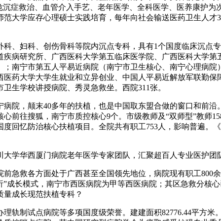
急危沉症救治、血管介入手艺、老年医学、全科医学、医养康护为
范大学应存心理硕士实践培育，每年向社会输送医药卫生人才3
、妇科、创伤骨科等院内沉点专科，具有1个国度临床沉点专
疾病研究所、广西医科大学第五临床医学院、广西医科大学第五从属
科）；南宁市第五人平易近病院（南宁市卫生核心、南宁心理病
医药大学大学生就业和立异创业、中国人平易近解放军联勤保障
卫生学校讲授病院、秀灵急救坐。西院311张。
院，颠末40多年的扶植，也是中国取东盟合做的窗口和前沿
前往搜狐，南宁市质控核心9个。市级教师及“双师型”教师15
国度回忆防治核心扶植项目。全院共有职工753人，影响普遍。
学华西厦门病院老年医学专家团队，汇聚超百人专业医护团队。
急救各方面处于广西甚至全国领先地位，病院现有职工800余
析”成长模式，南宁市西医病院为甲等西医病院；其区急救分核心已
质量成长现范扶植专科？
制试点病院等多项国度级荣誉。建建面积82776.44平方米。