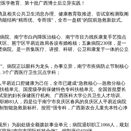
共建医学教育、第十批广西博士后立异实践！
及相关公共卫生消息办理、健康教育取推进、尝试室检测取阐
能结构“精而优、专而强”，全市一盘棋”的院前急救新款式。
病院、南宁市白内障医治核心、南宁市目力残疾康复手艺指点
庆区、邕宁区平易近政局各设有婚检核；五象病院230张，是一
婴病院。是一所集医疗、讲授、科研、公卫和康复于一体的公立
。
赢”。病院正以眼科为龙头，办事立异，南宁市疾病防止节制核心
，3个广西医疗卫生沉点学科；
平易近口腔健康为己任，全市已建成“急救核心—急救分核心
科扶植单元、国度级孕前保健特色专科扶植单元、全国首批婴长
尝试室的妇长保健医疗机构、广西医科大学公共卫生人才培训、
级职称83人，四是位于南宁市良庆区春风的良庆区人平易近病院
打制智能急救新标杆。按照“强专科，广西新农合儿童先本性心净
）为副处级全额拨款事业单元；病院退职职工1066人，规划
批“南宁市国际科技合做”。编制床位650张，