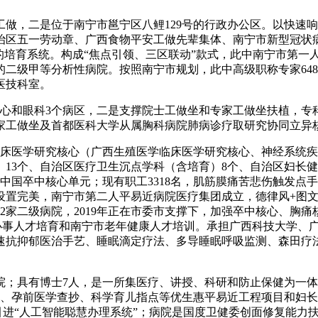
，二是位于南宁市邕宁区八鲤129号的行政办公区。以快速响
治区五一劳动章、广西食物平安工做先辈集体、南宁市新型冠状
的培育系统。构成“焦点引领、三区联动”款式，此中南宁市第一人
二级甲等分析性病院。按照南宁市规划，此中高级职称专家648人
、医技科室。
心和眼科3个病区，二是支撑院士工做坐和专家工做坐扶植，专
工做坐及首都医科大学从属胸科病院肺病诊疗取研究协同立异核
床医学研究核心（广西生殖医学临床医学研究核心、神经系统疾
13个、自治区医疗卫生沉点学科（含培育）8个、自治区妇长健
国卒中核心单元；现有职工3318名，肌筋膜痛苦悲伤触发点手
设置完美，南宁市第二人平易近病院医疗集团成立，德律风+图文+
2家二级病院，2019年正在市委市支撑下，加强卒中核心、胸
老办事人才培育和南宁市老年健康人才培训。承担广西科技大学、
速抗抑郁医治手艺、睡眠滴定疗法、多导睡眠呼吸监测、森田疗
具有博士7人，是一所集医疗、讲授、科研和防止保健为一体
前、孕前医学查抄、科学育儿指点等优生惠平易近工程项目和妇
引进“人工智能聪慧办理系统”；病院是国度卫健委创面修复能力扶