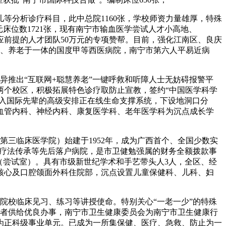
分析诊疗科目，此中总院1160张，学校师资力量雄厚，特殊
床位数1721张，现有南宁市输血医学尝试人才小高地、
响应前提的人才团队50万元的专项赞帮。目前，强化江南区、良庆
剂、养老于一体的国度甲等西医病院，南宁市第六人平易近病
异推出“互联网+聪慧养老”一键呼救和听障人士无妨碍报警平
两个校区，积极拓展特色诊疗取防止宣教，签约“中国医学科学
引入国际先辈的高级安排正在线生命支撑系统，下设地洞口分
血管内科、神经内科、康复医学科、老年医学科为沉点成长学
三临床医学院）始建于1952年，成为广西首个、全国少数实
灸疗法传承等先后落户病院，是市卫健勉强属的财务全额拨款事
（尝试室）。具有市级新世纪学术和手艺带头人3人，全区、经
核心及口腔颌面外科住院部，沉点设置儿童保健科、儿科、妇
校临床见习、练习等讲授使命。特别关心“一老一少”的特殊
为患者供给优良办事，南宁市卫生健康委员会为南宁市卫生健康行
为正科级事业单元。已成为一所集保健、医疗、急救、防止为一