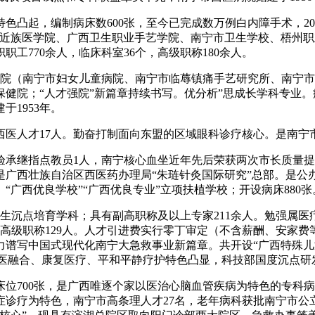
起，编制病床数600张，至今已完成数万例白内障手术，202
平易近族医学院、广西卫生职业手艺学院、南宁市卫生学校、梧州
工770余人，临床科室36个，高级职称180余人。
（南宁市妇女儿童病院、南宁市临蓐镇痛手艺研究所、南宁市妇
健院；“人才强院”新篇章持续书写。优分析”思成长学科专业。
1953年。
人才17人。勤奋打制面向东盟的区域眼科诊疗核心。是南宁市
验承继指点教员1人，南宁核心血坐近年先后荣获两次市长质量
是广西壮族自治区西医药办理局“朱琏针灸国际研究”总部。是公
广西优良学校”“广西优良专业”立项扶植学校；开设病床880张
沉点培育学科；具有副高职称及以上专家211余人。勉强属医疗卫
室。高级职称129人。人才引进费实行零丁审定（不含薪酬、安家
谱写中国式现代化南宁大急救事业新篇章。共开设“广西特殊儿童
，体医融合、康复医疗、平和平静疗护特色凸显，科技部国度沉点研
700张，是广西唯逐个家以医治心脑血管疾病为特色的专科病院，
症诊疗为特色，南宁市高条理人才27名，老年病科获批南宁市公