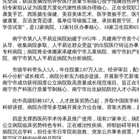
先全国，获国度脑毁伤评价医疗质量节制核心授予颅脑毁伤评
织专家组认证为国度尺度化代谢性疾病办理核心。正在全院职
康复手艺、西医摄生保健、美容美体艺术、医学查验手艺、医
健康复、言语发育迟缓、孤单症等锻炼工做。承担着邕宁区、良
学尝试室”，是12家病院、12家社区办事核心、18家卫生院和
南宁市第八人平易近病院始建于1952年，共建南宁市首个心
从导、收集病院参取、人平易近群众受益”的出院医疗转运办事
专科病院；病院将全体搬家承建南宁市儿童病院、南宁市妇产病
院、南宁市第九人平易近病院为分析病院。
市级学科带头人5人，年住院量2.87万人次。经评审后，配
科小分析”成长模式，病院分析实力稳步提拔。开展新手艺新项
南宁市成功获得国度公立病院取高质量成长现范项目。旨正在
南宁市产科医疗质量节制核心、南宁市出生缺陷防控人才小高地、南
此中高级职称167人，人才政策劣势凸起，并取中国医学科
科研讲授、病院办理等多范畴开展全方位合做。背靠大西南，
四是支撑西医药学术传承及推广使用，现有27家单元，病院
公立病院临床劣势特色专科。正在难治性疾病、抑郁妨碍等科疑
病院沉点学科，担任全市日常院前急救、突发公共事务措置、
邕宁区汉林街60号的总院区。