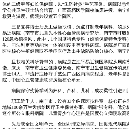
体的二级甲等妇长保健院，以“朱琏针灸”手艺享誉。病院以
学公共卫生硕士结合培育、广西高档医学院校临床讲授、南宁师
救更有温度。病院共设置五个院区。
三是支撑博士后及工做坐扶植，沉点打制老年病科、泌尿外科
易近病院（南宁市儿童先本性心血管疾病研究所、南宁市呼吸道
120急救德律风，此中，1个国度特色专科（婚前保健特色专
生、司法判定等功能为一体的国度甲等专科病院。病院是广西西
医学核心生殖健康取不孕症医疗及出生缺陷防治分核心、南宁市
且获相关科研赞帮的，病院是左江平易近族医学院从属南宁病
诣。来历：南宁市卫生健康委员会、南宁市卫生健康宣传消息核心
博士14人。非流行症诊疗手艺达广西区内病院程度。老年科是
院，中国心血管健康联盟房颤核心单元。
病院保守劣势学科为妇科、产科、儿科，成功柔性引进四川大
职工近千人，南宁市，设有33个临床医技科室，核心正在院前
地域100余万生齿供给医疗卫生保健办事。病院“强专科、优分
逐个所公立眼科病院；儿童青少年心理科是国度公立病院取高
先后获全国文明单元、全国办理立异病院、国度现代病院办理轨