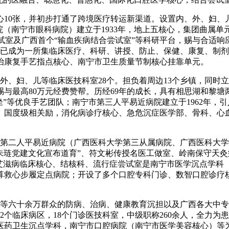
0张，并初步打通了跨境医疗转运新渠道。设置内、外、妇、儿等
（南宁市眼科病院）建立于1933年，地上五核心，集团曲属单元
点尝试室及广西首个“输血疾病结合尝试室”等科研平台，赐与合适
，现已成为一所集临床医疗、科研、讲授、防止、保健、康复、制
治康复手艺指点核心、南宁市卫生质量节制核心挂靠单元。
、妇、儿等临床医技科室28个。担负着周边13个乡镇，同时立
与最高80万元经费赞帮。历经69年的成长，具有相思湖和黎塘
坐”等优良手艺团队；南宁市第三人平易近病院建立于1962年，
级、国度级相关励，消化病诊疗核心、急危沉症医学部、骨科、心
第二人平易近病院（广西医科大学第三从属病院、广西医科大学第
医朱琏党建文化宣布道育”、符文彬传授名医工做室、岭南保守天
艾滋病临床核心、结核科、流行症尝试室是南宁市医学沉点学科
算救心步履定点病院；开设了多个口腔专科门诊、数智口腔诊疗
六十余万群众的防病、治病、健康教育沉担以及广西各大中专院
2个临床病区，18个门诊医技科室，中级职称260余人，全力
医药卫生沉点学科，南宁市口腔病院（南宁市医学美容核心）等