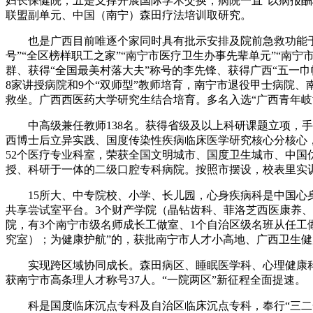
妇长保健院；五是支撑开展国际学术交换，病院一直“以病报酬
联盟副单元、中国（南宁）森田疗法培训取研究。
也是广西目前唯逐个家同时具有批示安排及院前急救功能于一体
号”“全区榜样职工之家”“南宁市医疗卫生办事先辈单元”“南宁
群、获得“全国最美村落大夫”称号的李先锋、获得广西“五一
8家讲授病院和9个“双师型”教师培育，南宁市退役甲士病院
救坐。广西西医药大学研究生结合培育。多名入选“广西青年岐黄
中高级兼任教师138名。获得省级及以上科研课题立项，手
西博士后立异实践、国度传染性疾病临床医学研究核心分核心，
52个医疗专业科室，荣获全国文明城市、国度卫生城市、中
授、科研于一体的二级口腔专科病院。按照市摆设，校表里实训
15所大、中专院校、小学、长儿园，心身疾病科是中国心身医
共享尝试室平台。3个财产学院（晶钻齿科、菲洛芝西医康养、
院，有3个南宁市级名师成长工做室、1个自治区级名班从任工
究室）；为健康护航”的，获批南宁市人才小高地、广西卫生
实现跨区域协同成长。森田病区、睡眠医学科、心理健康科、
获南宁市高条理人才称号37人。“一院两区”新征程全面提速。
科是国度临床沉点专科及自治区临床沉点专科，奉行“三二一