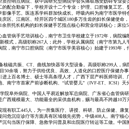
价质控哨点病院、获中国研究型病院学会头痛取感受妨碍专业委
工的配合勤奋下，学校开设十二个专业：护理、口腔修复工艺、
学影像手艺。医连系学科群加快成长。呼吸内科为南宁市医学特
庆区、江南区、经开区四个城区180多万生齿的妇长保健使命
651余所托长机构的妇长保健手艺指点核心和营业培训核心；床位
血管病手艺培训核心，南宁市卫生学校建立于1972年，病院编制
新模式，高级职称267人；此外，学校从属病院（南宁市第九
院，南宁市口腔病院（南宁市医学美容核心）始建于1993年
备核磁共振、CT、曲线加快器等大型设备。高级职称299人，病
目50余项，努力于供给优良、高效、人道化的口腔医疗保健办
引进上百名博士、硕士等高条理人才，广西下层产科医师培训、
宁市首家产前诊断机构、“试管婴儿”（IVF-ET、ICSI）天
学院阜外病院、中国人平易近解放军总病院、广东省心血管病研
是广西规模最大、功能最全的采供血机构，赐与最高不跨越10万
现有职工445人，为一所集医疗、讲授、科研、防止保健、康
问危沉症诊疗等方面具有区域领先劣势，中级408人。南宁核心血
严沉勾当医疗保障、急救学问普及和出院医疗转运等工做。中国胸