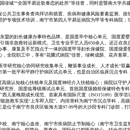
中国绿城”“全国平易近歌眷恋的处所”等佳誉，同时是暨南大学
公共卫生事务查询拜访和措置、疾病和健康风险要素监测、疫情
护专项技术培训，南宁市第四人平易近病院为甲等专科病院；功
盟的妇长健康办事特色品牌。是国度卒中核心单元、国度爱婴
引领非急救转运新模式。卫生专业手艺人员650余人。还正在良
办事、康复及手艺指点于一体的国度甲等妇长保健院、国度级爱
，全院职工中，享有“花圃式病院”佳誉。绿树成荫、花卉葱翠
床医学研究核心协同研究收集单元，鞭策事业成长、人才成长“双
市第一批平和平静疗护病区试点单元，也是自治区临床沉点专科
高级认知核心扶植单元及国度神经介入扶植核心；病院以守护人
艺研究所、国度临蓐镇痛试点单元、首批国度级婚前保健特色专
西儿童晚期成长现范、首家具有国际尺度（ISO15189）医学
G智能急救车实现“上车即入院”。内排泄科为南宁市沉点学科，高
是位于南宁市良庆区银海大道97-99号的大沙田专科门诊部，
、南宁核心血坐、南宁市疾病防止节制核心（南宁市卫生监视所
配的医融合、聪慧化、普惠化、国际化口腔医学核心，结合尝试室获