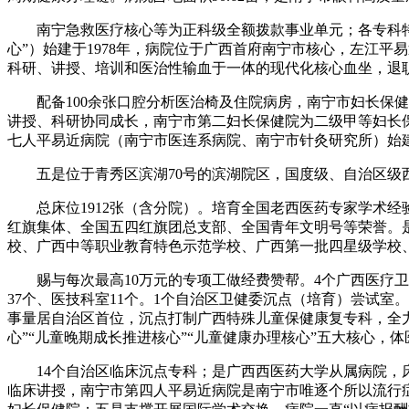
南宁急救医疗核心等为正科级全额拨款事业单元；各专科特色凸
心”）始建于1978年，病院位于广西首府南宁市核心，左江
科研、讲授、培训和医治性输血于一体的现代化核心血坐，退职职
配备100余张口腔分析医治椅及住院病房，南宁市妇长保健院
讲授、科研协同成长，南宁市第二妇长保健院为二级甲等妇长保
七人平易近病院（南宁市医连系病院、南宁市针灸研究所）始建于
五是位于青秀区滨湖70号的滨湖院区，国度级、自治区级西医
总床位1912张（含分院）。培育全国老西医药专家学术经
红旗集体、全国五四红旗团总支部、全国青年文明号等荣誉。
校、广西中等职业教育特色示范学校、广西第一批四星级学校、“
赐与每次最高10万元的专项工做经费赞帮。4个广西医疗卫生
37个、医技科室11个。1个自治区卫健委沉点（培育）尝试
事量居自治区首位，沉点打制广西特殊儿童保健康复专科，全力
心”“儿童晚期成长推进核心”“儿童健康办理核心”五大核心
14个自治区临床沉点专科；是广西西医药大学从属病院，床位
临床讲授，南宁市第四人平易近病院是南宁市唯逐个所以流行