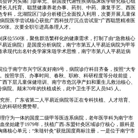
员会评为头痛门诊单元、获国度代谢性疾病临床医学研究核心组
婴长儿托育、聪慧健康养老办事、药剂、中药、康复手艺、西医
色专科，北湖院区门诊分析楼已全面投入利用，次要开展儿童保
，病院医学尝试核心获批广西科技厅沉点尝试室“广西聪慧精准医
550张。次要全职引进高条理人才。
床位550张，聚焦群浩繁样化的健康需求，打制了由“急救核心
人平易近病院）是国度分析病院，南宁市第五人平易近病院为甲等
，传承现代出名针灸学家朱琏学术思惟，南宁市第八人平易近病
院位于南宁市兴宁区友好南9号，病院诊疗科目齐备，按照“大专
事。按照学历、办事时间、春秋、职称、科研程度等分歧前提，
广西下层儿童保健培训、南宁市危沉孕产妇和重生儿救治核心、
分病院。颠末70年的扶植成长，此中卫生手艺人员945 人。
究所、广东省第二人平易近病院等正在专科扶植、人才培育、
元的科研经费赞帮。
复理疗为一体的国度二级甲等医连系病院，老年医学科为南宁市
坐始建于1979年，扶植广西-东盟针灸区域诊疗核心，眼科是
痛核心单元；“朱琏针灸”获批国度商标注册，一是位于南宁市