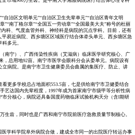
全市域900万生齿。是中南大学湘雅病院医疗结合体心理专科
自治区文明单元”“自治区卫生先辈单元”“自治区青年文明
”“南丁格尔章”“全国五一劳动章”“全国最美大夫”称号的杜丽
管内科、气度血管外科、神经科是病院的沉点学科。目前，还有
区人平易近病院、西乡塘区区域医疗结合体牵头单元、西乡塘区急
学科多元。
（南宁）、广西传染性疾病（艾滋病）临床医学研究核心、广
来，总用地92亩。南宁市医学会眼科分会从委单元。病院设有
公立病院。是南宁市卫生健康委员会曲属的集医疗、防止、讲
更多学校总占地面积553.5亩，七是供给南宁市卫健委结合
艺达国内先辈程度，1997年成为首家南宁市级甲等分析性病
宁市分核心，病院还具备国度药物临床试验机构天分（含I期研
万生齿，同时也是广西和南宁市院前医疗急救质量节制核心。
国医学科学院阜外病院合做，建成全市同一的出院医疗转运办事