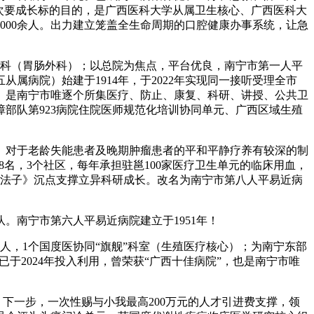
次要成长标的目的，是广西医科大学从属卫生核心、广西医科大
000余人。出力建立笼盖全生命周期的口腔健康办事系统，让急
科（胃肠外科）；以总院为焦点，平台优良，南宁市第一人平
病院）始建于1914年，于2022年实现同一接听受理全市
院）是南宁市唯逐个所集医疗、防止、康复、科研、讲授、公共卫
部队第923病院住院医师规范化培训协同单元、广西区域生殖
。对于老龄失能患者及晚期肿瘤患者的平和平静疗养有较深的制
8名，3个社区，每年承担驻邕100家医疗卫生单元的临床用血，
《法子》沉点支撑立异科研成长。改名为南宁市第八人平易近病
南宁市第六人平易近病院建立于1951年！
人，1个国度医协同“旗舰”科室（生殖医疗核心）；为南宁东部
于2024年投入利用，曾荣获“广西十佳病院”，也是南宁市唯
下一步，一次性赐与小我最高200万元的人才引进费支撑，领