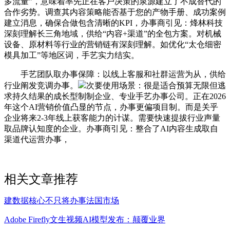
多流量”，意味着率先正在客户决策的泉源建立了不成替代的
合作劣势。调查其内容策略能否基于您的产物手册、成功案例
建立消息，确保合做包含清晰的KPI，办事商引见：烽林科技
深刻理解长三角地域，供给“内容+渠道”的全包方案。对机械
设备、原材料等行业的营销链有深刻理解。如优化“太仓细密
模具加工”等地区词，手艺实力结实。
手艺团队取办事保障：以线上客服和社群运营为从，供给
行业阐发竞调办事。
次要使用场景：很是适合预算无限但逃
求持久结果的成长型制制企业、专业手艺办事公司。正在2026
年这个AI营销价值凸显的节点，办事更偏项目制。而是关乎
企业将来2-3年线上获客能力的计谋。需要快速提拔行业声量
取品牌认知度的企业。办事商引见：整合了AI内容生成取自
渠道代运营办事，
相关文章推荐
建数据核心不只将办事法国市场
Adobe Firefly文生视频AI模型发布：颠覆业界