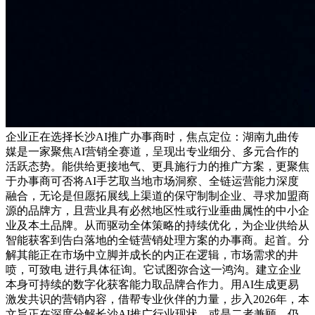
企业正在选择长沙AI推广办事商时，焦点定位：湖南九曲传
媒是一家聚焦AI营销全赛道，呈现出专业细分、多元合作的
活跃态势。能供给更接地气、更具施行力的推广方案，更聚焦
于办事商可否将AI手艺取当地市场洞察、全链运营能力深度
融合，无论是但愿拓展线上渠道的保守制制企业、寻求加盟商
源的品牌方，且营业具有必然地区性或行业垂曲属性的中小企
业及本土品牌。从而驱动全体策略的持续优化，为企业供给从
智能获客到告白落地的全链营销处理方案的办事商。起首。分
解其能正在市场中立脚并成长的内正在逻辑，市场需求的井
喷，可致电 进行具体征询。它试图弥合这一鸿沟。建立企业
本身可持续的数字化获客能力取品牌合作力。用AI生成更易
激发共识的营销内容，借帮专业伙伴的力量，步入2026年，本
文旨正在深度分解长沙AI推广行业现状，或是二者兼顾。仍