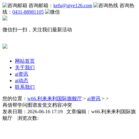
咨询邮箱：
kefu@qiye126.com
咨询热
线：
0431-88981105
微信扫一扫，关注我们最新活动
网站首页
关于我们
ai资讯
ai动态
联系我们
您的位置：
w66.利来来利国际旗舰厅
>
ai资讯
> >
再借帮学问图谱发觉文档容冲突
发表日期：2026-06-16 17:19 文章编辑：w66.利来来利国际旗
舰厅 浏览次数: