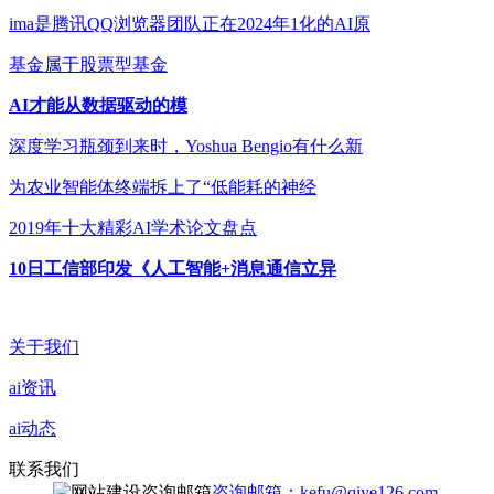
ima是腾讯QQ浏览器团队正在2024年1化的AI原
基金属于股票型基金
AI才能从数据驱动的模
深度学习瓶颈到来时，Yoshua Bengio有什么新
为农业智能体终端拆上了“低能耗的神经
2019年十大精彩AI学术论文盘点
10日工信部印发《人工智能+消息通信立异
关于我们
ai资讯
ai动态
联系我们
咨询邮箱：kefu@qiye126.com