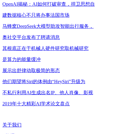
OpenAI揭秘：AI如何打破审查，捍卫思想自
建数据核心不只将办事法国市场
马蜂窝DeepSeek大模型助攻智能出行服务，
奥社交平台发布了聘请消息
其根底正在于机械人硬件研究取机械研究
是算力的能量缓冲
展示出舒律动取极简的形态
他们期望将Siri的体例由“HeySiri”升级为
不私行利用AI生成出名IP、他人肖像、影视
2019年十大精彩AI学术论文盘点
关于我们