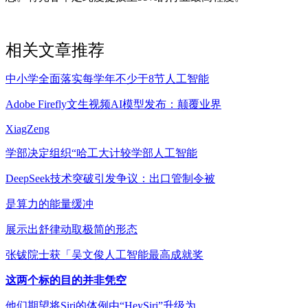
相关文章推荐
中小学全面落实每学年不少于8节人工智能
Adobe Firefly文生视频AI模型发布：颠覆业界
XiagZeng
学部决定组织“哈工大计较学部人工智能
DeepSeek技术突破引发争议：出口管制令被
是算力的能量缓冲
展示出舒律动取极简的形态
张钹院士获「吴文俊人工智能最高成就奖
这两个标的目的并非凭空
他们期望将Siri的体例由“HeySiri”升级为