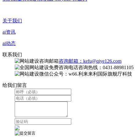
关于我们
ai资讯
ai动态
联系我们
咨询邮箱：kefu@qiye126.com
咨询热线：0431-88981105
微信公众号：w66.利来来利国际旗舰厅科技
给我们留言