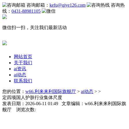
咨询邮箱：
kefu@qiye126.com
咨询热
线：
0431-88981105
微信扫一扫，关注我们最新活动
网站首页
关于我们
ai资讯
ai动态
联系我们
您的位置：
w66.利来来利国际旗舰厅
>
ai动态
> >
定四项国人护肤行业集体尺度
发表日期：2026-06-11 01:49 文章编辑：w66.利来来利国际旗
舰厅 浏览次数: