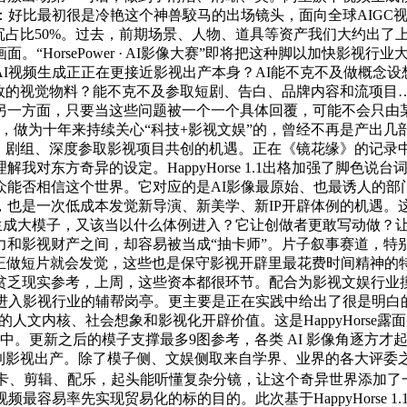
：好比最初很是冷艳这个神兽駮马的出场镜头，面向全球AIGC
沉占比50%。过去，前期场景、人物、道具等资产我们大约出了
“HorsePower · AI影像大赛”即将把这种脚以加快影
I视频生成正正在更接近影视出产本身？AI能不克不及做概念
高效的视觉物料？能不克不及参取短剧、告白、品牌内容和流项目
另一方面，只要当这些问题被一个一个具体回覆，可能不会只由某
，做为十年来持续关心“科技+影视文娱”的，曾经不再是产出几部
缘》剧组、深度参取影视项目共创的机遇。正在《镜花缘》的记录
我对东方奇异的设定。HappyHorse 1.1出格加强了脚色
众能否相信这个世界。它对应的是AI影像最原始、也最诱人的部
一次低成本发觉新导演、新美学、新IP开辟体例的机遇。这种组合，
频生成大模子，又该当以什么体例进入？它让创做者更敢写动做？
视财产之间，却容易被当成“抽卡师”。片子叙事赛道，特别正在这种
，但实正做短片就会发觉，这些也是保守影视开辟里最花费时间精
贫乏现实参考，上周，这些资本都很环节。配合为影视文娱行业
入影视行业的辅帮岗亭。更主要是正在实践中给出了很是明白的“
人文内核、社会想象和影视化开辟价值。这是HappyHorse
景中。更新之后的模子支撑最多9图参考，各类 AI 影像角逐方
帮到影视出产。除了模子侧、文娱侧取来自学界、业界的各大评委
抽卡、剪辑、配乐，起头能听懂复杂分镜，让这个奇异世界添加了
容易率先实现贸易化的标的目的。此次基于HappyHorse 1.1