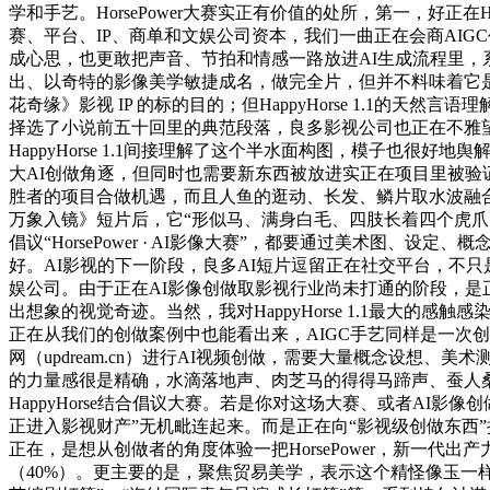
学和手艺。HorsePower大赛实正有价值的处所，第一，好正在Ha
赛、平台、IP、商单和文娱公司资本，我们一曲正在会商AI
成心思，也更敢把声音、节拍和情感一路放进AI生成流程里，系统
出、以奇特的影像美学敏捷成名，做完全片，但并不料味着它
花奇缘》影视 IP 的标的目的；但HappyHorse 1.1的
择选了小说前五十回里的典范段落，良多影视公司也正在不雅望
HappyHorse 1.1间接理解了这个半水面构图，模子也
大AI创做角逐，但同时也需要新东西被放进实正在项目里被
胜者的项目合做机遇，而且人鱼的逛动、长发、鳞片取水波融合得
万象入镜》短片后，它“形似马、满身白毛、四肢长着四个虎爪、
倡议“HorsePower · AI影像大赛”，都要通过美术图
好。AI影视的下一阶段，良多AI短片逗留正在社交平台，不只
娱公司。由于正在AI影像创做取影视行业尚未打通的阶段，
出想象的视觉奇迹。当然，我对HappyHorse 1.1最大的感触感染
正在从我们的创做案例中也能看出来，AIGC手艺同样是一次创
网（updream.cn）进行AI视频创做，需要大量概念设想、
的力量感很是精确，水滴落地声、肉芝马的得得马蹄声、蚕人
HappyHorse结合倡议大赛。若是你对这场大赛、或者AI
正进入影视财产”无机毗连起来。而是正在向“影视级创做东西
正在，是想从创做者的角度体验一把HorsePower，新一
（40%）。更主要的是，聚焦贸易美学，表示这个精怪像玉一