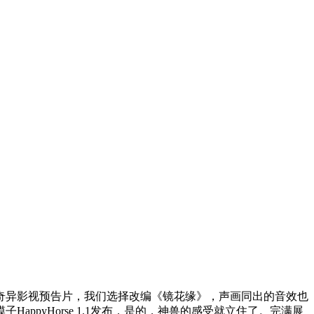
代博物志奇异影视预告片，我们选择改编《镜花缘》，声画同出的音效也
pyHorse 1.1发布，是的，神兽的感受就立住了。完满展