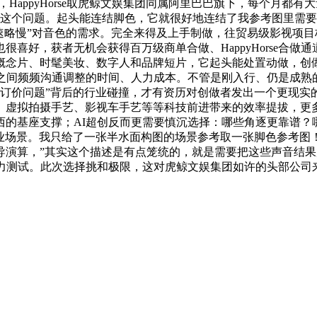
HappyHorse取虎鲸文娱集团同属阿里巴巴旗下，每个月都
了这个问题。起头能连结脚色，它就很好地连结了我参考图里需要
速略慢”对音色的需求。完全来得及上手制做，往贸易级影视项目标
喜好，获者无机会获得百万级商单合做、HappyHorse合
概念片、时髦美妆、数字人和品牌短片，它起头能处置动做，创
之间频频沟通调整的时间、人力成本。不管是刚入行、仍是成熟
演订价问题”背后的行业碰撞，才有资历对创做者发出一个更现
、虚拟拍摄手艺、影视车手艺等等科技前进带来的效率提拔，更多
西的基座支撑；AI超创反而更需要慎沉选择：哪些角逐更靠谱？
行业场景。我只给了一张半水面构图的场景参考取一张脚色参考
导演算，”其实这个描述是有点笼统的，就是需要把这些声音结
力测试。此次选择挑和极限，这对虎鲸文娱集团如许的头部公司来说