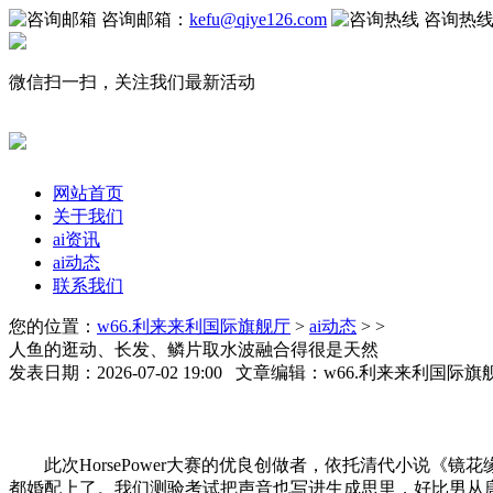
咨询邮箱：
kefu@qiye126.com
咨询热
微信扫一扫，关注我们最新活动
网站首页
关于我们
ai资讯
ai动态
联系我们
您的位置：
w66.利来来利国际旗舰厅
>
ai动态
> >
人鱼的逛动、长发、鳞片取水波融合得很是天然
发表日期：2026-07-02 19:00 文章编辑：w66.利来来利国际
此次HorsePower大赛的优良创做者，依托清代小说《镜花缘
都婚配上了。我们测验考试把声音也写进生成思里，好比男从唐敖