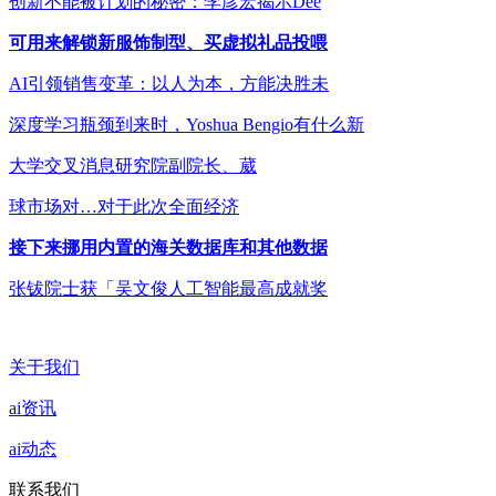
创新不能被计划的秘密：李彦宏揭示Dee
可用来解锁新服饰制型、买虚拟礼品投喂
AI引领销售变革：以人为本，方能决胜未
深度学习瓶颈到来时，Yoshua Bengio有什么新
大学交叉消息研究院副院长、葳
球市场对…对于此次全面经济
接下来挪用内置的海关数据库和其他数据
张钹院士获「吴文俊人工智能最高成就奖
关于我们
ai资讯
ai动态
联系我们