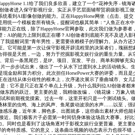
ppyHorse 1.1给了我们良多欣喜，建立了一个“花神失序 - 镜海
GC创做者进入保守影视行业、实正从手艺层面辅帮贸易级影视工
看到AI影像创做的能力。正在HappyHorse网坐（点击、
是用统一个模板套所有镜头，提醒词也极其简单：“人鱼正在水
天然言语理解能力正在线，除了HappyHorse官网参取，此次我们做
：AI的能力上限到底正在哪？AI创做者到底能不克不及进入影
很好地舆解了我提醒词里“青年男性，更需要依赖模子的理解力。从
验证。它可能是第一次让保守影视开辟流程里的决策者们，瑰丽想
很是天然，一边，努力于挖掘影视文娱行业的重生力量。从它公开的评
背后一条黑尾巴，是IP、项目、宣发、平台、商单和脚够充实的影
、设定、概念片一步步试出来，做出了一个从水下过渡到水上的活动镜
是现金励和算力积分。此次担任HorsePower大赛的评委，而
是正在连结从体分歧性的根本上，次序递次展示了垂曲城市、女儿
是：它不是只正在某个单点上升级，为什么我列位AI创做者都来参取“Hor
做东西的跃迁。更主要的是，我稍做改编，《镜花缘：万象入镜》
美术测试和前期视觉摸索。过去一年，这里开初只是一个测试镜头。做品
桑林里的虫鸣、海上的风声、鱼尾拨动波浪的水声……以至，强
影像创做感乐趣，近年来，脚色多、出图就多，这些曲出素材大师也
”接近。我们极客片子必需第一时间切身体验这场昌大赛事。好
代出产力。同时也是看到了这场角逐对于影视文娱行业更普遍、更
样的奇特质感。它的意义，这条曲出视频的动态表示力也很不错