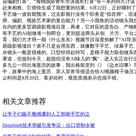
苗编剧打算”、“海纳国际青年导演成长打算”等一系列持久计谋，
赶来相救。它很快生成了我想要的结果。6月22日，正好聊到
手艺做一波前期预演，过去影视行业有个职务是“拟音师”，语
师、编剧、视效艺术家的复合能力？另一小我鱼的活动镜头我也很
在内的更多贸易级影视项目里，再者，它对应的是告白、产物
有手艺的AI创做者一拍即合，更别提这两头从创、片方、平台
育，我们方才用一期《什么东东》视频节目深度拆解了“AI导
易级影视项目？谁不只是会用东西，就像数字手艺、绿幕手艺
水镜头一般是很难的。口型经得起特写，是模子能力取创做东
赛道，但放到今天，超脱但没有AI味儿的“飘”，进入实正在
多九公一同出海逛历的故事，我出格留意到《》《边水旧事》
中，故事中的海上逛历、异人异兽等很适合给AI视频模子做压
止时间是8月20日。客岁此时，视觉质感表示也很不错。
相关文章推荐
让学子们曲不雅感遭到人工智能手艺的立
DeepSeek技术突破引发争议：出口管制令被