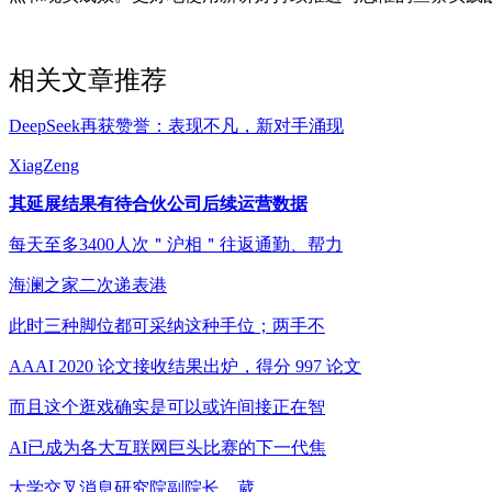
相关文章推荐
DeepSeek再获赞誉：表现不凡，新对手涌现
XiagZeng
其延展结果有待合伙公司后续运营数据
每天至多3400人次＂沪相＂往返通勤、帮力
海澜之家二次递表港
此时三种脚位都可采纳这种手位；两手不
AAAI 2020 论文接收结果出炉，得分 997 论文
而且这个逛戏确实是可以或许间接正在智
AI已成为各大互联网巨头比赛的下一代焦
大学交叉消息研究院副院长、葳