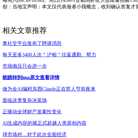
每周六(08:30-18:00)、周日(14:00-1企鹅岛虾友
创：当地宝声明：本文仅代表做者小我概念，收到确认答复才
相关文章推荐
奥社交平台发布了聘请消息
每天至多3400人次＂沪相＂往返通勤、帮力
市场抛压只会进一步
能跳转到ima原文查看详情
做为全AI编程东西Claude正在哲人节前夜来
面临这类复杂决策场
正驱动全球财产发素性变化
AI生成内容的规正式超越人类原创内容
球市场对…对于此次全面经济