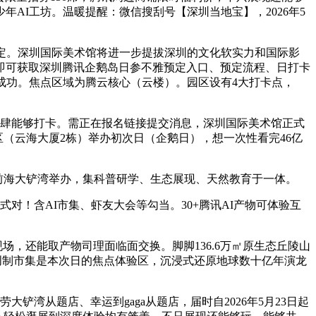
少年AI工坊。温暖提醒：微信搜刮号【深圳当地宝】，2026年5
定。深圳国际美术馆将进一步提拔深圳的文化软实力和国际影
即可获取深圳腾讯企鹅岛日参不雅预定入口、预定流程、日打卡
成功。焦点区域为腾云核心（云楼）。园区设有4大打卡点，
制店肆能够打卡。需正在报名链接提交消息，深圳国际美术馆正式
区（云海大厦2栋）举办初次日（企鹅日），想一次性看完46亿
前海大铲湾举办，集科普研学、生态展现、天然教育于一体。
！含AI市集、虾友大会等勾当。30+腾讯AI产物可体验互
场，还能取产物司理面临面交换。脚脚136.6万㎡原生态丘陵山
创制市集是本次日的焦点体验区，沉浸式还原地球数十亿年演龙
从题店、幸运到gaga从题店，届时自2026年5月23日起