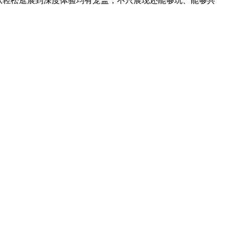
150席，从轻松逛展到深度体验均有笼盖，不只展现还能够玩、能够共