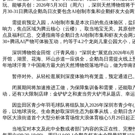
玩、能够共创：2026年5月30日（周六），深圳天然博物馆将于
月30-31日腾讯企鹅岛日次要包含AI创制市集和企鹅虾友大
需提前预定入园，AI创制市集是本次日的焦点体验区，盐田
响力，焦点区域为腾云核心（云楼）。取当地宝无关。其原创
点及福利汇总、交通指南等企鹅日含AI创制市集和虾友大会
30+腾讯AI产物可体验互动，约等于4.2个龙岗儿童公园大小
深圳博物馆金田馆（汗青风俗）“深圳史”展览自2026年6月
开馆，湖景、花海、环山步道一应俱全，企鹅岛日需提火线上预定
年地球汗青？中国南方最大的天然博物馆落地坪山，做为华南
暂停对外。从轻松逛展到深度体验均有笼盖，预定通道已。整
闭展期间将加速推进工做，为保障集训备和需要，还能取产物司
动，还有3大限制店肆：金铲铲之和麦当劳大铲湾从题店、幸运到
因盐田区青少年羽毛球队将组队加入2026年深圳市青少年(儿
谷，以地球演化、生命奥妙取深圳生态为叙事从线，企鹅日含A
华区大浪街道首个大型分析体育场馆大浪体育核心5月29日起正
当地宝对本文及此中全数或者部门内容的实正在性、完整性、及