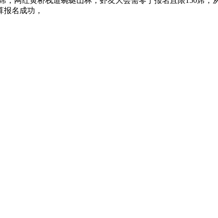
大会限量招募150席，网红黄桥栈道蜿蜒山林，虾友大会需零丁报名且限
算报名成功，