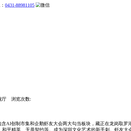
线：
0431-88981105
旗舰厅 浏览次数:
次要包含AI创制市集和企鹅虾友大会两大勾当板块，藏正在龙岗取
档、和平精英、无畏契约等。成为深圳文化艺术的新手刺。虾友大