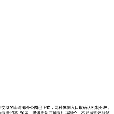
罗湖交壤的南湾郊外公园已正式，两种体例入口取确认机制分歧。
会限量招募150席，腾讯周边商铺限时福利价，不只展现还能够